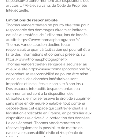
et poursuivie conformément aux dispositions des
articles
L.335-2 et suivants du Code de Propriété
Intellectuelle
.
Limitations de responsabilité.
Thomas Vanderstraeten ne pourra être tenu pour
responsable des dommages directs et indirects
causés au matériel de l’utilisateur, lors de l’accès
au site
https://www.thomasphotographe.fr/.
Thomas Vanderstraeten décline toute
responsabilité quant à l’utilisation qui pourrait être
faite des informations et contenus présents sur
https://www.thomasphotographe.fr/.
Thomas Vanderstraeten s’engage à sécuriser au
mieux le site
https://www.thomasphotographe.fr/,
cependant sa responsabilité ne pourra être mise
en cause si des données indésirables sont
importées et installées sur son site à son insu.
Des espaces interactifs (espace contact ou
commentaires) sont à la disposition des
utilisateurs. ei moi se réserve le droit de supprimer,
sans mise en demeure préalable, tout contenu
déposé dans cet espace qui contreviendrait à la
législation applicable en France, en particulier aux
dispositions relatives à la protection des données.
Le cas échéant, Thomas Vanderstraeten se
réserve également la possibilité de mettre en
cause la responsabilité civile et/ou pénale de