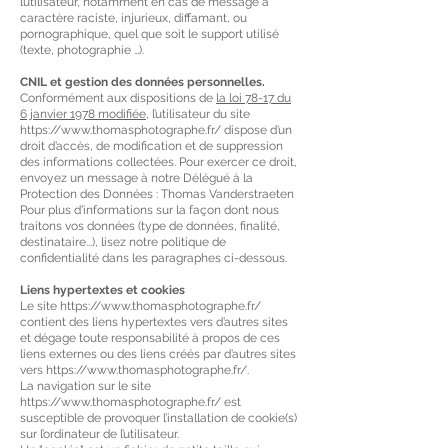
l’utilisateur, notamment en cas de message à
caractère raciste, injurieux, diffamant, ou
pornographique, quel que soit le support utilisé
(texte, photographie …).
CNIL et gestion des données personnelles.
Conformément aux dispositions de
la loi 78-17 du
6 janvier 1978 modifiée
, l’utilisateur du site
https://www.thomasphotographe.fr/
dispose d’un
droit d’accès, de modification et de suppression
des informations collectées. Pour exercer ce droit,
envoyez un message à notre Délégué à la
Protection des Données : Thomas Vanderstraeten
Pour plus d'informations sur la façon dont nous
traitons vos données (type de données, finalité,
destinataire...), lisez notre politique de
confidentialité dans les paragraphes ci-dessous.
Liens hypertextes et cookies
Le site
https://www.thomasphotographe.fr/
contient des liens hypertextes vers d’autres sites
et dégage toute responsabilité à propos de ces
liens externes ou des liens créés par d’autres sites
vers
https://www.thomasphotographe.fr/.
La navigation sur le site
https://www.thomasphotographe.fr/
est
susceptible de provoquer l’installation de cookie(s)
sur l’ordinateur de l’utilisateur.