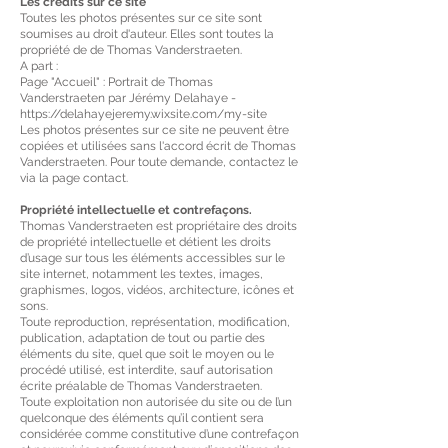
Les crédits sur ce site
Toutes les photos présentes sur ce site sont
soumises au droit d'auteur. Elles sont toutes la
propriété de de Thomas Vanderstraeten.
A part :
Page "Accueil" : Portrait de Thomas
Vanderstraeten par Jérémy Delahaye -
https://delahayejeremy.wixsite.com/my-site
Les photos présentes sur ce site ne peuvent être
copiées et utilisées sans l'accord écrit de Thomas
Vanderstraeten. Pour toute demande, contactez le
via
la page contact
.
Propriété intellectuelle et contrefaçons.
Thomas Vanderstraeten est propriétaire des droits
de propriété intellectuelle et détient les droits
d’usage sur tous les éléments accessibles sur le
site internet, notamment les textes, images,
graphismes, logos, vidéos, architecture, icônes et
sons.
Toute reproduction, représentation, modification,
publication, adaptation de tout ou partie des
éléments du site, quel que soit le moyen ou le
procédé utilisé, est interdite, sauf autorisation
écrite préalable de Thomas Vanderstraeten.
Toute exploitation non autorisée du site ou de l’un
quelconque des éléments qu’il contient sera
considérée comme constitutive d’une contrefaçon