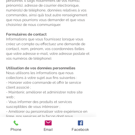
personnel. Il s’agit notamment de vos nom(s),
prénom(s), adresse de courrier électronique,
numéro(s) de téléphone, données relatives à vos
commandes, ainsi qu’à tout autre renseignement
que nous pourrions vous demander et que vous
choisiriez de nous communiquer.
Formulaires de contact
Informations que vous fournissez lorsque vous
créez un compte ou effectuez une demande de
contact, nom, prénom, vos coordonnées (telles
que votre adresse e-mail, votre adresse postale et
vos numéros de téléphone)​.
Utilisation de vos données personnelles
Nous utilisons les informations que nous
collectons à votre sujet aux fins suivantes :
- Honorer votre commande et offrir le service
client associé ;
- Maintenir, améliorer et administrer notre site
web ;
- Vous informer des produits et services
susceptibles de vous intéresser ;​
- Améliorer ou personnaliser votre expérience en
ligne, nos services et la façon dont nous
communiquons avec vous ;
- Identifier et éviter les utilisations frauduleuses ;
Phone
Email
Facebook
- Améliorer la sécurité de notre réseau et de nos