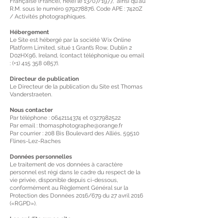
Française (France), né(e) le 13/07/1977, ainsi qu'au
R.M. sous le numéro
979278876
. Code APE : 7420Z
/ Activités photographiques.
Hébergement
Le Site est hébergé par la société Wix Online
Platform Limited, situé 1 Grant’s Row, Dublin 2
D02HX96, Ireland, (contact téléphonique ou email
: (+1)
415 358 0857)
.
Directeur de publication
Le Directeur de la publication du Site est Thomas
Vanderstraeten.
Nous contacter
Par téléphone :
0642114374
et
0327982522
Par email :
thomasphotographe@orange.fr
Par courrier : 208 Bis Boulevard des Alliés, 59510
Flines-Lez-Raches
Données personnelles
Le traitement de vos données à caractère
personnel est régi dans le cadre du respect de la
vie privée, disponible depuis ci-dessous,
conformément au Règlement Général sur la
Protection des Données 2016/679 du 27 avril 2016
(«RGPD»).